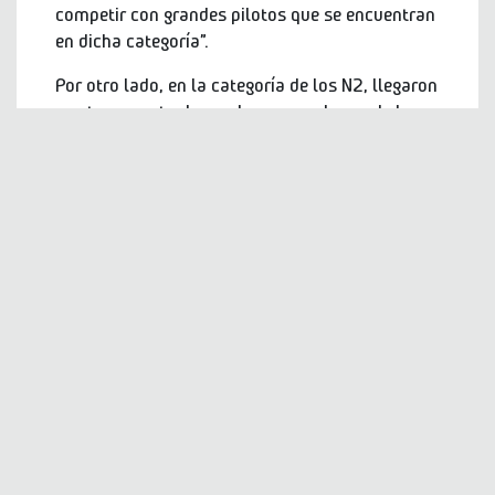
competir con grandes pilotos que se encuentran
en dicha categoría”.
Por otro lado, en la categoría de los N2, llegaron
a estar a punto de quedarse con alguna de las
fecha del año pasado y esta primera fecha,
quedó demostrado que vienen con todo a luchar
por ser los más rápidos de su categoría en todas
las fechas que hay por disputar durante el año,
un tiempo total de 1 hora 36 minutos y 32
segundos, dejaron como ganadores a Sebastián
Arévalo y Francisco Faúndez, seguidos por el
binomio compuesto por Luis Rebolledo y
Nicolás Cuevas y en tercer puesto se ubicaron
Ignacio Bascur junto a Edgardo Aguilera.