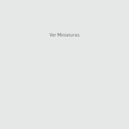
Ver Miniaturas
Anterior
Siguiente
Galerías
Auspiciadores: