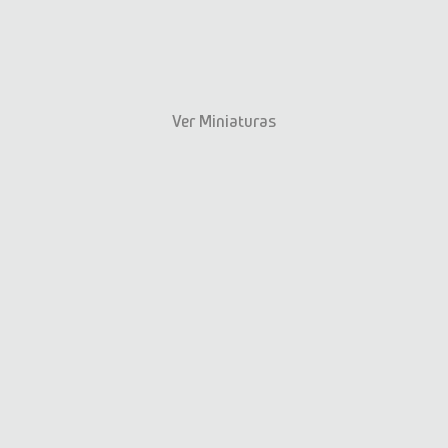
Ver Miniaturas
Anterior
Siguiente
Galerías
Auspiciadores: